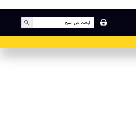
بحث
زر البحث
عن:
عربة
التسوق