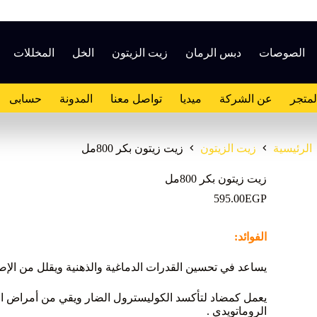
الصوصات
دبس الرمان
زيت الزيتون
الخل
المخللات
لمتجر
عن الشركة
ميديا
تواصل معنا
المدونة
حسابى
الرئيسية
زيت الزيتون
زيت زيتون بكر 800مل
زيت زيتون بكر 800مل
595.00
EGP
الفوائد:
يساعد في تحسين القدرات الدماغية والذهنية ويقلل من الإصاب
يعمل كمضاد لتأكسد الكوليسترول الضار ويقي من أمراض ال
الروماتويدي .