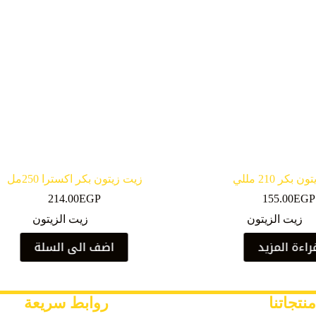
بكر 210 مللي
زيت زيتون بكر اكسترا 250مل
214.00
EGP
155.00
EGP
زيت الزيتون
زيت الزيتون
راءة المزيد
اضف الى السلة
منتجاتنا
روابط سريعة