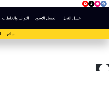
لتجاوز
لى
لمحتوى
عسل النحل
العسل الاسود
التوابل والخلطات
سائغ
ا
نفذ