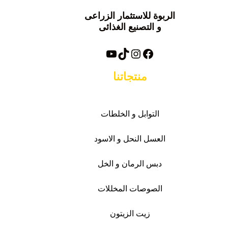
الربوة للاستثمار الزراعى
و التصنيع الغذائى
فيسبوك
تيك توك
انستغرام
يوتيوب
منتجاتنا
التوابل و الخلطات
العسل النحل و الاسود
دبس الرمان و الخل
الصوصات
المخللات
زيت الزيتون