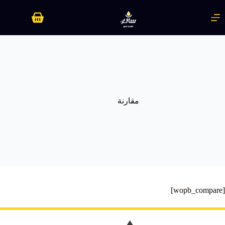
لتجاوز
لى
عربة
لمحتوى
التسوق
مقارنة
[wopb_compare]