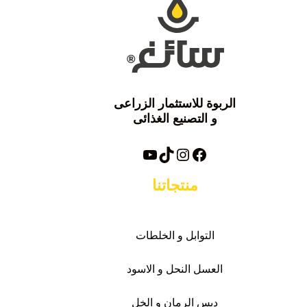
الربوة للاستثمار الزراعى
و التصنيع الغذائى
فيسبوك
تيك توك
انستغرام
يوتيوب
منتجاتنا
التوابل و الخلطات
العسل النحل و الاسود
دبس الرمان و الخل