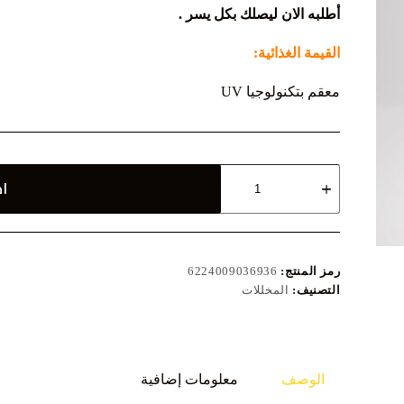
أطلبه الان ليصلك بكل يسر .
القيمة الغذائية:
معقم بتكنولوجيا UV
كمية
اض
زيتون
اخضر
720
جرام
رمز المنتج:
6224009036936
التصنيف:
المخللات
الوصف
معلومات إضافية