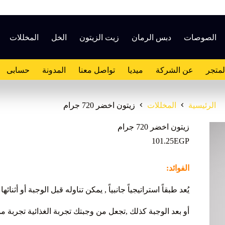
الصوصات
دبس الرمان
زيت الزيتون
الخل
المخللات
لمتجر
عن الشركة
ميديا
تواصل معنا
المدونة
حسابى
الرئيسية
المخللات
زيتون اخضر 720 جرام
زيتون اخضر 720 جرام
101.25
EGP
الفوائد:
يُعد طبقاً استراتيجياً جانبياً , يمكن تناوله قبل الوجبة أو أثنائها
أو بعد الوجبة كذلك ,تجعل من وجبتك تجربة الغذائية تجربة مم