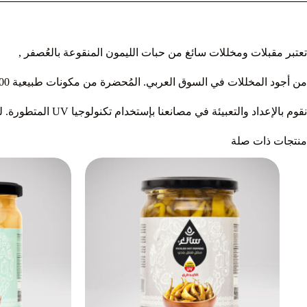
تعتبر مقبلات ومخللات سائغ من حبات الليمون المنقوعة بالعُصفر ,
من أجود المخللات في السوق العربي. المُحضرة من مكونات طبيعية 100%
نقوم بالإعداد والتعبيئة في مصانعنا بإستخدام تكنولوجيا UV المتطورة. لتحصلوا على منتج صحي ومذاق شهي وجودة لا تُضاهى .
منتجات ذات صلة