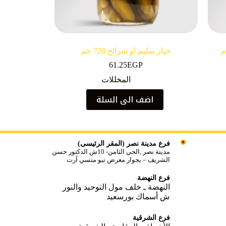
خيار سليم او شرائح 720 جم
61.25
EGP
المخللات
اضف الى السلة
فرع مدينة نصر (المقر الرئيسى)
مدينة نصر ,الحي الثامن- 10ش الدكتور حسن
الشريف – بجوار معرض نيو منسي آرت
فرع النهضة
النهضة ـ خلف مول التوحيد والنور
ش أسماك بورسعيد
فرع الشرقية