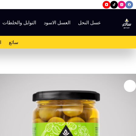
لتجاوز
لى
لمحتوى
عسل النحل
العسل الاسود
التوابل والخلطات
سائغ
ا