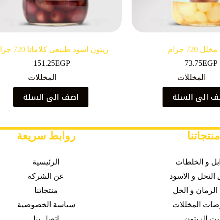
ل 720 جرام
زيتون اسود طبيعى كلاماتا 720 جرام
151.25
EGP
73.75
EGP
المخللات
المخللات
 الى السلة
اضف الى السلة
منتجاتنا
روابط سريعة
ابل و الخلطات
الرئيسية
النحل و الاسود
عن الشركة
الرمان و الخل
منتجاتنا
صات
المخللات
سياسة الخصوصية
يت الزيتون
اتصل بنا