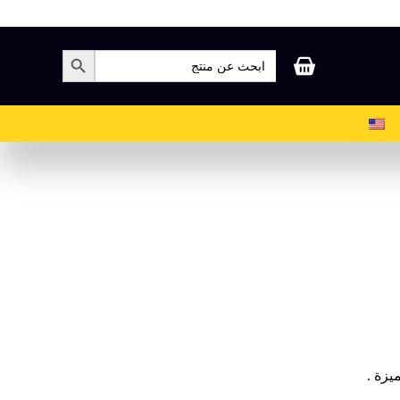
بحث
زر البحث
عن:
عربة
التسوق
يزة .