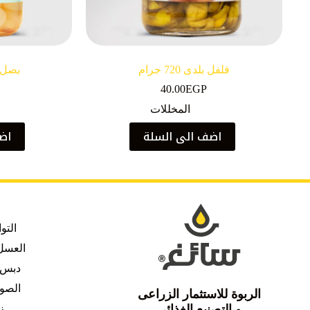
فلفل بلدى 720 جرام
بصل مخل
40.00
EGP
المخللات
اضف الى السلة
اضف
التو
العسل 
دبس 
الصو
الربوة للاستثمار الزراعى
و التصنيع الغذائى
ز