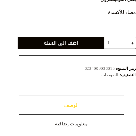
مضاد للأكسدة
مية
اضف الى السلة
وص
ويت
يلي
26
لل
رمز المنتج:
6224009036615
التصنيف:
الصوصات
الوصف
معلومات إضافية