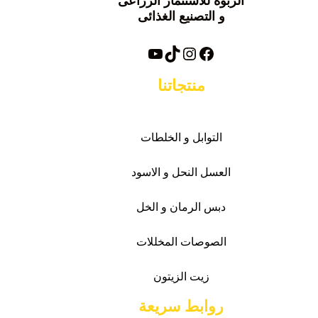
الربوة للاستثمار الزراعى
و التصنيع الغذائى
فيسبوك
تيك توك
انستغرام
يوتيوب
منتجاتنا
التوابل و الخلطات
العسل النحل و الاسود
دبس الرمان و الخل
الصوصات
المخللات
زيت الزيتون
روابط سريعة