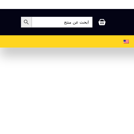
بحث
زر البحث
عن:
عربة
التسوق