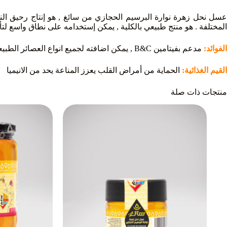
عسل نحل زهرة نوارة البرسيم الحجازي من سائغ , هو إنتاج رحيق الن
المختلفة . هو منتج طبيعي بالكلية , يمكن إستخدامه على نطاق واسع لتأثي
الفوائد:
مدعم بفيتامين B&C , يمكن اضافته لجميع انواع العصائر الطبيعية . ويستخدم أيضاً في الصحة الموصوفة وفي الطب التقليدي أطلبه الان ليصلك بكل يسر
القيم الغذائية:
الحماية من أمراض القلب يعزز المناعة يحد من الانيميا
منتجات ذات صلة