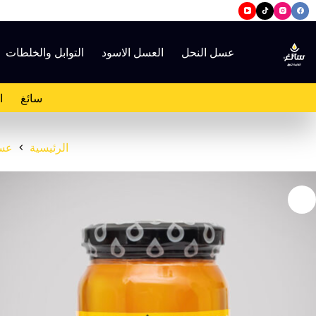
لتجاوز
لى
لمحتوى
عسل النحل
العسل الاسود
التوابل والخلطات
سائغ
ا
الرئيسية
عسل