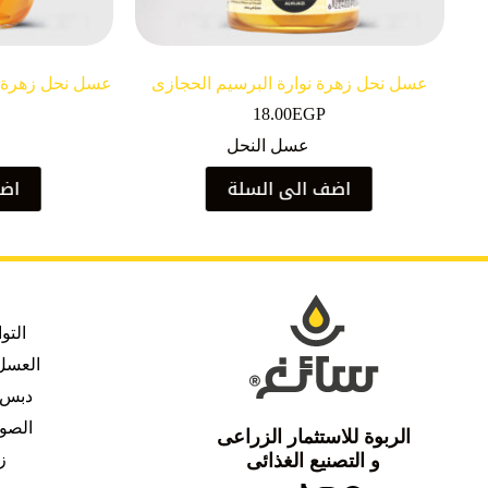
عسل نحل زهرة نوارة البرسيم الحجازى
بورشن 40 جرام
18.00
EGP
عسل النحل
اضف الى السلة
اضف
التو
العسل 
دبس 
الصو
الربوة للاستثمار الزراعى
و التصنيع الغذائى
ز