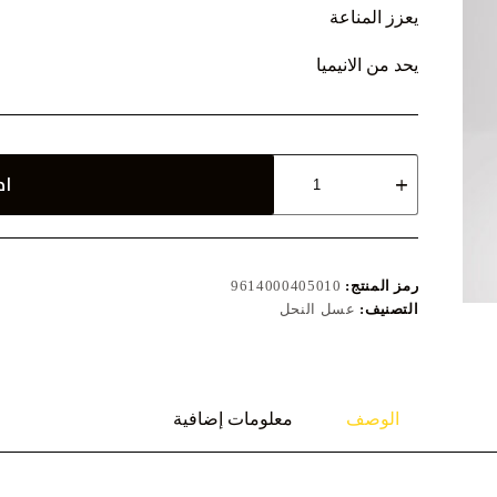
يعزز المناعة
يحد من الانيميا
كمية
اض
عسل
نحل
زهرة
نوارة
البرسيم
الحجازى
رمز المنتج:
9614000405010
450
التصنيف:
عسل النحل
جرام
زجاج
الوصف
معلومات إضافية