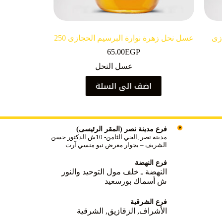
زى
عسل نحل زهرة نوارة البرسيم الحجازى 250
جرام زجاج
65.00
EGP
عسل النحل
اضف الى السلة
فرع مدينة نصر (المقر الرئيسى)
مدينة نصر ,الحي الثامن- 10ش الدكتور حسن
الشريف – بجوار معرض نيو منسي آرت
فرع النهضة
النهضة ـ خلف مول التوحيد والنور
ش أسماك بورسعيد
فرع الشرقية
الأشراف, الزقازيق, الشرقية