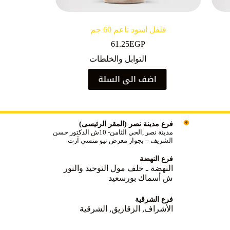
فلفل اسود ناعم 60 جم
61.25
EGP
التوابل والخلطات
اضف الى السلة
فرع مدينة نصر (المقر الرئيسى)
مدينة نصر ,الحي الثامن- 10ش الدكتور حسن
الشريف – بجوار معرض نيو منسي آرت
فرع النهضة
النهضة ـ خلف مول التوحيد والنور
ش أسماك بورسعيد
فرع الشرقية
الأشراف, الزقازيق, الشرقية