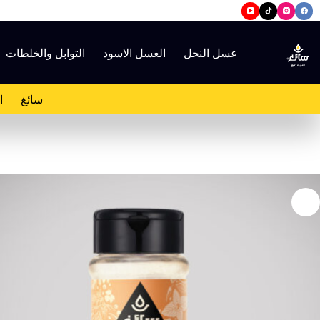
لتجاوز
لى
لمحتوى
عسل النحل
العسل الاسود
التوابل والخلطات
سائغ
ا