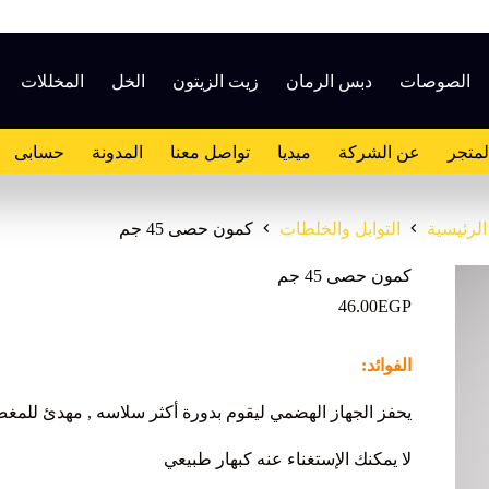
الصوصات
دبس الرمان
زيت الزيتون
الخل
المخللات
لمتجر
عن الشركة
ميديا
تواصل معنا
المدونة
حسابى
الرئيسية
التوابل والخلطات
كمون حصى 45 جم
كمون حصى 45 جم
46.00
EGP
الفوائد:
يحفز الجهاز الهضمي ليقوم بدورة أكثر سلاسه , مهدئ للمغص 
لا يمكنك الإستغناء عنه كبهار طبيعي