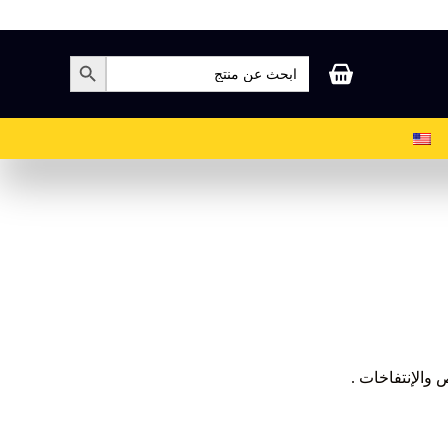
بحث
زر البحث
عن:
عربة
التسوق
والإنتفاخات .