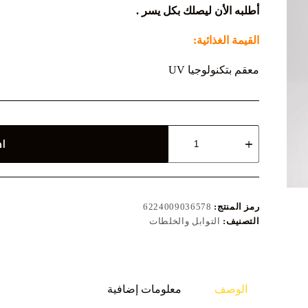
أطلبه الأن ليصلك بكل يسر .
القيمة الغذائية:
معقم بتكنولوجيا UV
كمية
اض
كمون
حصى
45
جم
رمز المنتج:
6224009036578
التصنيف:
التوابل والخلطات
الوصف
معلومات إضافية