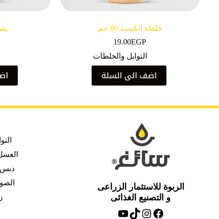
خلطة الكبسة 60 جم
بصل 
19.00
EGP
التوابل والخلطات
اضف الى السلة
اضف
التو
العسل 
دبس 
الصو
الربوة للاستثمار الزراعى
و التصنيع الغذائى
ز
فيسبوك
تيك توك
انستغرام
يوتيوب