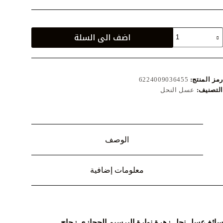
مية
اضف الى السلة
سل
حل
هرة
وارة
لبرسيم
رمز المنتج:
6224009036455
لحجازى
التصنيف:
عسل النحل
ورشن
4
رام
الوصف
معلومات إضافية
سائغ عسل نحل زهرة نوارة البرسيم الحجازى زجاج