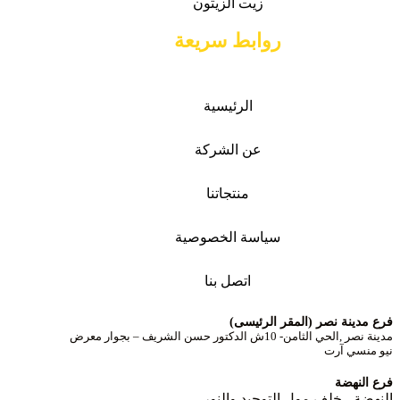
زيت الزيتون
روابط سريعة
الرئيسية
عن الشركة
منتجاتنا
سياسة الخصوصية
اتصل بنا
فرع مدينة نصر (المقر الرئيسى)
مدينة نصر ,الحي الثامن- 10ش الدكتور حسن الشريف – بجوار معرض
نيو منسي آرت
فرع النهضة
النهضة ـ خلف مول التوحيد والنور