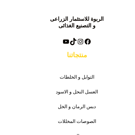
الربوة للاستثمار الزراعى
و التصنيع الغذائى
فيسبوك
تيك توك
انستغرام
يوتيوب
منتجاتنا
التوابل و الخلطات
العسل النحل و الاسود
دبس الرمان و الخل
الصوصات
المخللات